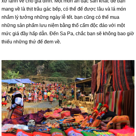
xứ lạnh về cho gia đình. Một món ăn đặc sẳn khác để bạn
mang về là thịt trâu gác bếp, có thể để được lâu và lá món
nhắm lý tưởng những ngày lễ tết. bạn cũng có thể mua
những sản phẩm lưu niệm bằng thổ cẩm độc đáo với một
mức giá đầy hấp dẫn. Đến Sa Pa, chắc bạn sẽ không bao giờ
thiếu những thứ để đem về.