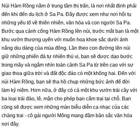
Núi Hàm Rồng nằm ở trung tâm thị trấn, là nơi nhất định phải
đến khi đến du lịch ở Sa Pa. Đây được xem như nơi hội tụ
những yếu tố về thiên nhiên, văn hóa và con người Sa Pa.
Bước qua cánh cổng Hàm Rồng lên núi, trước mắt bạn là một
khu vườn thượng uyển với muôn hoa khoe sắc dưới ánh
nắng dịu dàng của mùa đông. Lần theo con đường lên núi
giữ những phiến đá tự nhiên thú vị, bạn sẽ được dạo bước
trong mây và ngắm nhìn toàn cảnh Sa Pa từ trên cao với sự
giao thoa giữa trời và đất độc đáo có một không hai. Đến với
núi Hàm Rồng, bạn sẽ tha hồ chụp những bức ảnh để đời
làm kỷ niệm. Hơn nữa, ở đây có cả một khu vườn trái cây với
ba loại trái đào, lê, mận cho phép bạn cắm trại tại chỗ. Bạn
cũng sẽ được xem những màn biễu diễn ca nhạc của các
chàng trai - cô gái người Mông mang đậm bản sắc văn hóa
nơi đây.