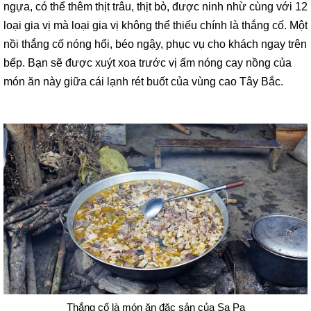
ngựa, có thể thêm thịt trâu, thịt bò, được ninh nhừ cùng với 12
loại gia vị mà loại gia vị không thể thiếu chính là thắng cố. Một
nồi thắng cố nóng hổi, béo ngậy, phục vụ cho khách ngay trên
bếp. Bạn sẽ được xuýt xoa trước vị ấm nóng cay nồng của
món ăn này giữa cái lạnh rét buốt của vùng cao Tây Bắc.
Thắng cố là món ăn đặc sản của Sa Pa