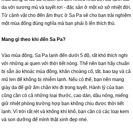
da với sương mù và tuyết rơi - đặc sản ở một xứ sở nhiệt đới.
Từ cảnh vật cho đến ẩm thực ở Sa Pa sẽ cho bạn trải nghiệm
một mùa đông đúng nghĩa mà bạn phải ồ lên thích thú.
Mang gì theo khi đến Sa Pa?
Vào mùa đông, Sa Pa lạnh đến dưới 5 độ, rất khó thích nghi
với những ai quen với thời tiết nóng. Thế nên bạn hãy chuẩn
bị sẵn
áo khoác mùa đông
, khăn choàng cổ, tất, bao tay và cả
mũ len để không bị nhiễm lạnh. Nếu có thể, bạn nên mang
giày da để giữ ấm chân khi đi trong tuyết. Hành lý của bạn
cũng cần có cả những loại thước, cao dán, dầu nóng, miếng
giữ nhiệt phòng trường hợp bạn không chịu được thời tiết
lạnh. Vì trời rất rét và không khí khô, bạn cần có các loại kem
và son dưỡng để mình thật xinh đẹp nhé.