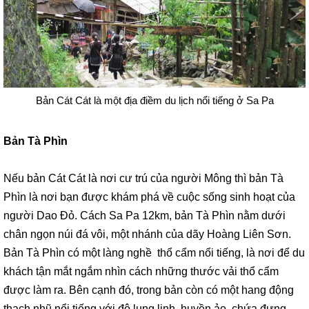
Bản Cát Cát là một địa điềm du lịch nổi tiếng ở Sa Pa
Bản Tà Phìn
Nếu bản Cát Cát là nơi cư trú của người Mông thì bản Tà
Phìn là nơi bạn được khám phá về cuộc sống sinh hoạt của
người Dao Đỏ. Cách Sa Pa 12km, bản Tà Phìn nằm dưới
chân ngọn núi đá vôi, một nhánh của dãy Hoàng Liên Sơn.
Bản Tà Phìn có một làng nghề thổ cẩm nổi tiếng, là nơi để du
khách tận mắt ngắm nhìn cách những thước vải thổ cẩm
được làm ra. Bên cạnh đó, trong bản còn có một hang động
thạch nhũ nổi tiếng với độ lung linh, huyền ảo, chứa đựng