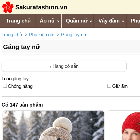
Sakurafashion.vn
Trang chủ
Áo nữ
Quần nữ
Váy đầm
Phụ
Trang chủ
Phụ kiện nữ
Găng tay nữ
Găng tay nữ
Hàng có sẵn
Loại găng tay
Chống nắng
Giữ ấm
Có
147
sản phẩm