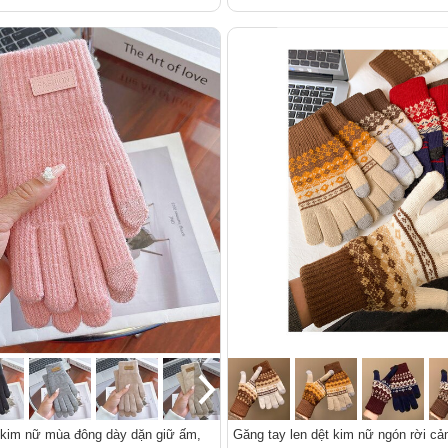
 kim nữ mùa đông dày dặn giữ ấm,
Găng tay len dệt kim nữ ngón rời c