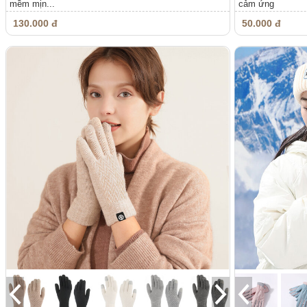
mềm mịn...
cảm ứng
130.000 đ
50.000 đ