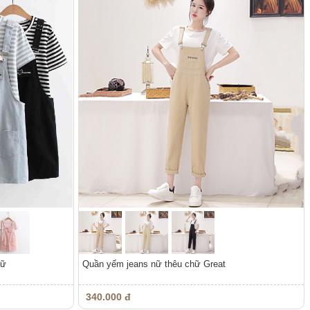
nữ
Quần yếm jeans nữ thêu chữ Great
340.000 đ