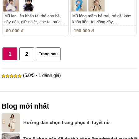
Mũ len liền khăn tai thỏ cho bé,
Mũ lông mềm bé trai, bé gái kèm
dày dặn, giữ nhiệt, che tai mùa...
khăn liền, tai động đậy,...
60.000 đ
190.000 đ
1
2
Trang sau
(5.0/5 - 1 đánh giá)
Blog mới nhất
Hướng dẫn chọn trang phục đi tuyết nữ
Top 6 shop bán đồ da thủ công (handmade) cực chất