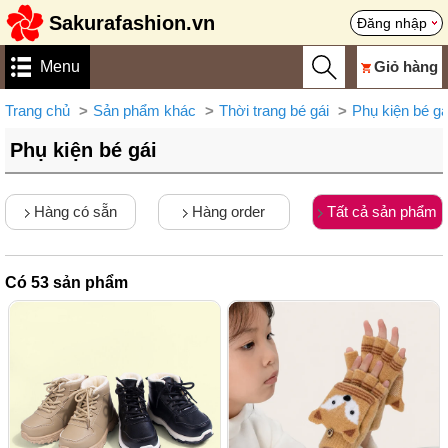
Sakurafashion.vn
Đăng nhập
Menu
Giỏ hàng
Trang chủ
Sản phẩm khác
Thời trang bé gái
Phụ kiện bé gá
Phụ kiện bé gái
Hàng có sẵn
Hàng order
Tất cả sản phẩm
Có
53
sản phẩm