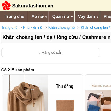
Sakurafashion.vn
Trang chủ
Áo nữ
Quần nữ
Váy đầm
Phụ
Trang chủ
Phụ kiện nữ
Khăn choàng nữ
Khăn choàng len /
Khăn choàng len / dạ / lông cừu / Cashmere 
Hàng có sẵn
Có
215
sản phẩm