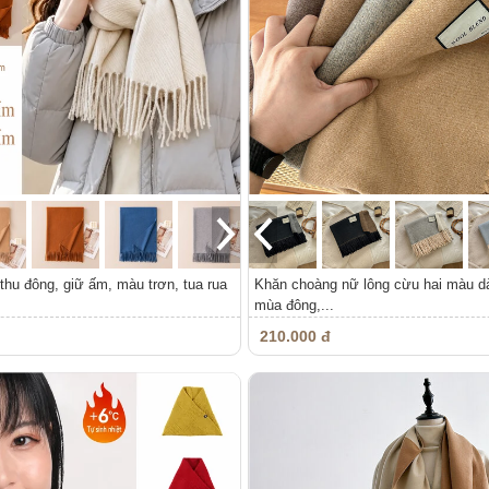
hu đông, giữ ấm, màu trơn, tua rua
Khăn choàng nữ lông cừu hai màu d
mùa đông,...
210.000 đ