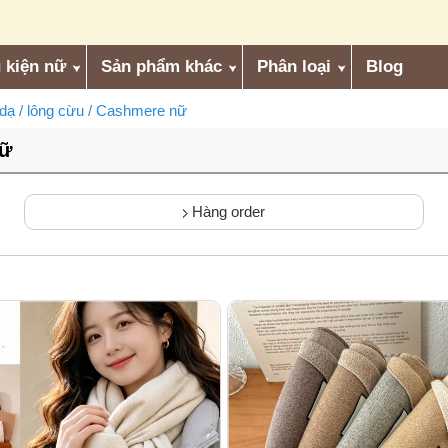
 kiện nữ
Sản phẩm khác
Phân loại
Blog
 dạ / lông cừu / Cashmere nữ
nữ
Hàng order