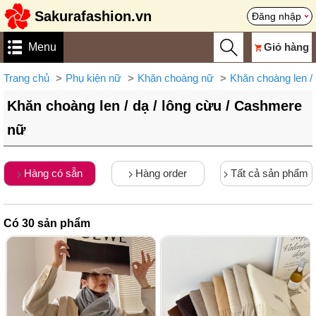
Sakurafashion.vn
Đăng nhập
Menu
Giỏ hàng
Trang chủ
Phụ kiện nữ
Khăn choàng nữ
Khăn choàng len /
Khăn choàng len / dạ / lông cừu / Cashmere
nữ
Hàng có sẵn
Hàng order
Tất cả sản phẩm
Có
30
sản phẩm