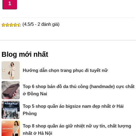
1
(4.5/5 - 2 đánh giá)
Blog mới nhất
Hướng dẫn chọn trang phục đi tuyết nữ
Top 6 shop bán đồ da thủ công (handmade) cực chất
ở Đồng Nai
Top 5 shop quần áo bigsize nam đẹp nhất ở Hải
Phòng
Top 8 shop quần áo giữ nhiệt nữ uy tín, chất lượng
nhất ở Hà Nội