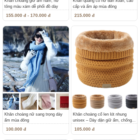
Khăn choàng giữ ấm nam, nữ
Khăn quàng cổ nữ đan xoắn, cao
tông màu xám dễ phối đồ dày
cấp và ấm áp mùa đông
dặn...
155.000 đ - 170.000 đ
215.000 đ
Khăn choàng nữ sang trọng dày
Khăn choàng cổ len lót nhung
ấm mùa đông
unisex – Dày dặn giữ ấm, chống...
100.000 đ
105.000 đ