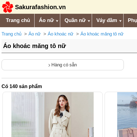
Sakurafashion.vn
Trang chủ
Áo nữ
Quần nữ
Váy đầm
Phụ
Trang chủ
Áo nữ
Áo khoác nữ
Áo khoác măng tô nữ
Áo khoác măng tô nữ
Hàng có sẵn
Có
140
sản phẩm