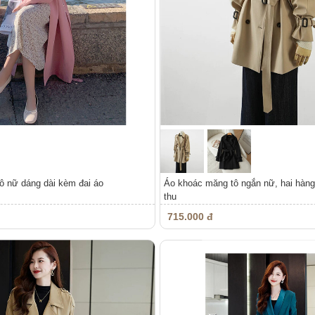
ô nữ dáng dài kèm đai áo
Áo khoác măng tô ngắn nữ, hai hàn
thu
715.000 đ