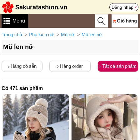
Sakurafashion.vn
Đăng nhập
Menu
Giỏ hàng
Trang chủ
Phụ kiện nữ
Mũ nữ
Mũ len nữ
Mũ len nữ
Hàng có sẵn
Hàng order
Tất cả sản phẩm
Có
471
sản phẩm