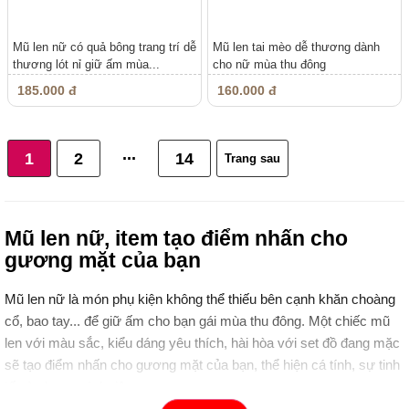
Mũ len nữ có quả bông trang trí dễ
Mũ len tai mèo dễ thương dành
thương lót nỉ giữ ấm mùa...
cho nữ mùa thu đông
185.000 đ
160.000 đ
...
1
2
14
Trang sau
Mũ len nữ, item tạo điểm nhấn cho
gương mặt của bạn
Mũ len nữ là món phụ kiện không thể thiếu bên cạnh khăn choàng
cổ, bao tay... để giữ ấm cho bạn gái mùa thu đông. Một chiếc mũ
len với màu sắc, kiểu dáng yêu thích, hài hòa với set đồ đang mặc
sẽ tạo điểm nhấn cho gương mặt của bạn, thể hiện cá tính, sự tinh
tế và phong cách riêng.