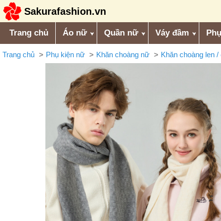
Sakurafashion.vn
Trang chủ
Áo nữ
Quần nữ
Váy đầm
Phụ
Trang chủ
Phụ kiện nữ
Khăn choàng nữ
Khăn choàng len /