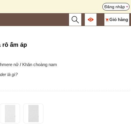
Đăng nhập
Giỏ hàng
 rô ấm áp
ashmere nữ
/
Khăn choàng nam
der là gì?