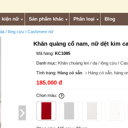
 kiện nữ
Sản phẩm khác
Phân loại
Blog
 dạ / lông cừu / Cashmere nữ
Khăn quàng cổ nam, nữ dệt kim ca
Mã hàng:
KC1085
Danh mục:
Khăn choàng len / dạ / lông cừu / C
Tình trạng:
Hàng có sẵn
Hàng có sẵn, hàng or
185.000 đ
Chọn màu: