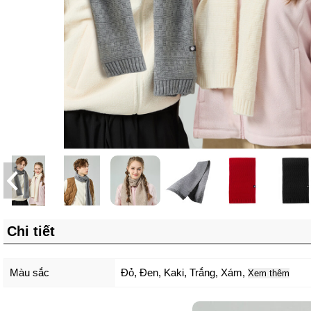
Chi tiết
Màu sắc
Đỏ
,
Đen
,
Kaki
,
Trắng
,
Xám
,
Xem thêm