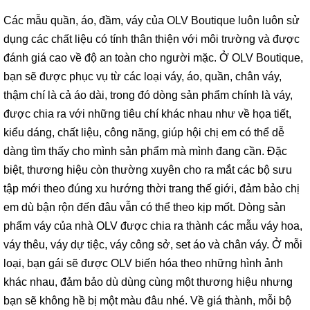
Các mẫu quần, áo, đầm, váy của OLV Boutique luôn luôn sử
dụng các chất liệu có tính thân thiện với môi trường và được
đánh giá cao về độ an toàn cho người mặc. Ở OLV Boutique,
bạn sẽ được phục vụ từ các loại váy, áo, quần, chân váy,
thậm chí là cả áo dài, trong đó dòng sản phẩm chính là váy,
được chia ra với những tiêu chí khác nhau như về họa tiết,
kiểu dáng, chất liệu, công năng, giúp hội chị em có thể dễ
dàng tìm thấy cho mình sản phẩm mà mình đang cần. Đặc
biệt, thương hiệu còn thường xuyên cho ra mắt các bộ sưu
tập mới theo đúng xu hướng thời trang thế giới, đảm bảo chị
em dù bận rộn đến đâu vẫn có thể theo kịp mốt. Dòng sản
phẩm váy của nhà OLV được chia ra thành các mẫu váy hoa,
váy thêu, váy dự tiệc, váy công sở, set áo và chân váy. Ở mỗi
loại, bạn gái sẽ được OLV biến hóa theo những hình ảnh
khác nhau, đảm bảo dù dùng cùng một thương hiệu nhưng
bạn sẽ không hề bị một màu đâu nhé. Về giá thành, mỗi bộ