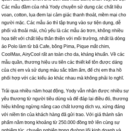
Các mẫu đầm của nhà Yody chuyên sử dụng các chất liệu
voan, cotton, lụa đem lại cảm giác thanh thoát, mềm mại cho
người mặc. Các mẫu áo thì tập trung vào sự tiện dụng, dễ
phối và thoải mái, chủ yếu là các mẫu áo trơn, không nhiều
họa tiết với chất liệu thân thiện với môi trường, nhất là dòng
áo Polo làm từ bã Cafe, bông Pima, Pique mắt chim,
CoolMax, AiryCool rất an toàn cho da, kháng khuẩn. Về các
mẫu quần, thương hiệu ưu tiên các thiết kế tôn được dáng
của chị em và sử dụng màu sắc trầm ấm, để chị em tha hồ
phối hợp với các kiểu áo khác nhau mà không phải lo nghĩ.
Trải qua nhiều năm hoạt động, Yody vẫn nhận được nhiều sự
yêu thương từ người tiêu dùng và để đáp lại điều đó, thương
hiệu không ngừng nâng cao chất lượng dịch vụ, xứng đáng
với niềm tin của khách hàng đã gửi trao. Với giá thành sản
phẩm nằm trong khoảng từ 250.000 đồng trở lên cùng sự
nghiêm túc, chuyên nghiệp trong đường lối kinh doanh và