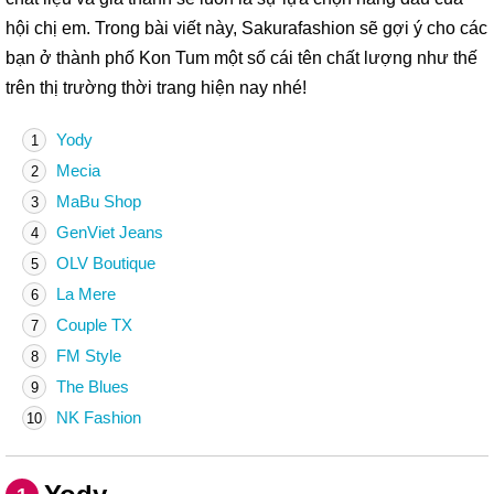
hội chị em. Trong bài viết này, Sakurafashion sẽ gợi ý cho các
bạn ở thành phố Kon Tum một số cái tên chất lượng như thế
trên thị trường thời trang hiện nay nhé!
Yody
1
Mecia
2
MaBu Shop
3
GenViet Jeans
4
OLV Boutique
5
La Mere
6
Couple TX
7
FM Style
8
The Blues
9
NK Fashion
10