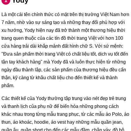
Yody
1
Là một cái tên chính thức có mặt trên thị trường Việt Nam hơn
7 năm, nhờ vào sự sáng tạo và những thay đổi phù hợp với
xu hướng, Yody hiện nay đã trở thành một thương hiệu thời
trang quen thuộc của các tín đồ thời trang Việt với hơn 100
cửa hàng trải dài khắp mảnh đất hình chữ S. Với sứ mệnh:
"Đưa sản phẩm thời trang Việt có chất liệu tốt, dịch vụ tốt đến
tận tay khách hàng" mà Yody đã và luôn thực hiện từ những
ngày đầu thành lập, các sản phẩm của thương hiệu đều cẩn
thận, kỹ càng từ khâu chất liệu cho đến thiết kế và thành
phẩm.
Các thiết kế của Yody thường tập trung vào nét đẹp trẻ trung
và thanh lịch của phụ nữ để biến hóa những phong cách
khác nhau trong từng mẫu trang phục, từ các mẫu áo Polo, áo
thun, áo khoác, hoodie, áo vest hay những mẫu quần jean,
quần âu, quần short cho đến các mẫu đầm, chân váy, đồ bộ.