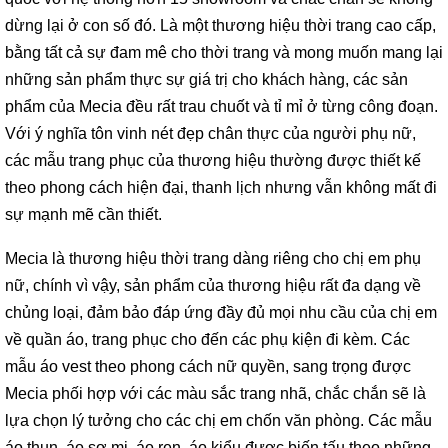
dừng lại ở con số đó. Là một thương hiệu thời trang cao cấp,
bằng tất cả sự đam mê cho thời trang và mong muốn mang lại
những sản phẩm thực sự giá trị cho khách hàng, các sản
phẩm của Mecia đều rất trau chuốt và tỉ mỉ ở từng công đoạn.
Với ý nghĩa tôn vinh nét đẹp chân thực của người phụ nữ,
các mẫu trang phục của thương hiệu thường được thiết kế
theo phong cách hiện đại, thanh lịch nhưng vẫn không mất đi
sự mạnh mẽ cần thiết.
Mecia là thương hiệu thời trang dàng riêng cho chị em phụ
nữ, chính vì vậy, sản phẩm của thương hiệu rất đa dạng về
chủng loại, đảm bảo đáp ứng đầy đủ mọi nhu cầu của chị em
về quần áo, trang phục cho đến các phụ kiện đi kèm. Các
mẫu áo vest theo phong cách nữ quyền, sang trọng được
Mecia phối hợp với các màu sắc trang nhã, chắc chắn sẽ là
lựa chọn lý tưởng cho các chị em chốn văn phòng. Các mẫu
áo thun, áo sơ mi, áo ren, áo kiểu được biến tấu theo những