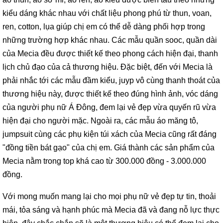
kiểu dáng khác nhau với chất liệu phong phú từ thun, voan,
ren, cotton, lụa giúp chị em có thể dễ dàng phối hợp trong
những trường hợp khác nhau. Các mẫu quần sooc, quần dài
của Mecia đều được thiết kế theo phong cách hiện đại, thanh
lịch chủ đạo của cả thương hiệu. Đặc biệt, đến với Mecia là
phải nhắc tới các mẫu đầm kiểu, juyp vô cùng thanh thoát của
thương hiệu này, được thiết kế theo đúng hình ảnh, vóc dáng
của người phụ nữ Á Đông, đem lại vẻ đẹp vừa quyến rũ vừa
hiện đại cho người mặc. Ngoài ra, các mẫu áo măng tô,
jumpsuit cùng các phụ kiện túi xách của Mecia cũng rất đáng
"đồng tiền bát gạo" của chị em. Giá thành các sản phẩm của
Mecia nằm trong top khá cao từ 300.000 đồng - 3.000.000
đồng.
Với mong muốn mang lại cho mọi phụ nữ vẻ đẹp tự tin, thoải
mái, tỏa sáng và hạnh phúc mà Mecia đã và đang nỗ lực thực