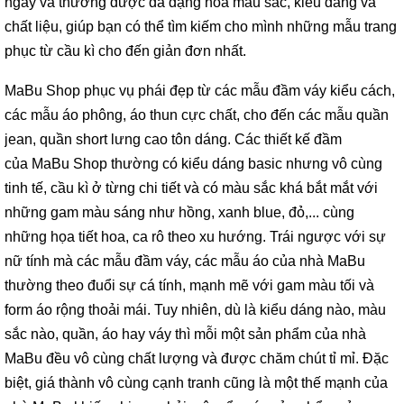
ngày và thường được đa dạng hóa màu sắc, kiểu dáng và
chất liệu, giúp bạn có thể tìm kiếm cho mình những mẫu trang
phục từ cầu kì cho đến giản đơn nhất.
MaBu Shop phục vụ phái đẹp từ các mẫu đầm váy kiểu cách,
các mẫu áo phông, áo thun cực chất, cho đến các mẫu quần
jean, quần short lưng cao tôn dáng. Các thiết kế đầm
của MaBu Shop thường có kiểu dáng basic nhưng vô cùng
tinh tế, cầu kì ở từng chi tiết và có màu sắc khá bắt mắt với
những gam màu sáng như hồng, xanh blue, đỏ,... cùng
những họa tiết hoa, ca rô theo xu hướng. Trái ngược với sự
nữ tính mà các mẫu đầm váy, các mẫu áo của nhà MaBu
thường theo đuổi sự cá tính, mạnh mẽ với gam màu tối và
form áo rộng thoải mái. Tuy nhiên, dù là kiểu dáng nào, màu
sắc nào, quần, áo hay váy thì mỗi một sản phẩm của nhà
MaBu đều vô cùng chất lượng và được chăm chút tỉ mỉ. Đặc
biệt, giá thành vô cùng cạnh tranh cũng là một thế mạnh của