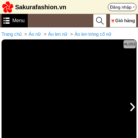
Sakurafashion.vn
Đăng nhập
Menu
Giỏ hàng
Trang chủ
Áo nữ
Áo len nữ
Áo len tròng cổ nữ
AL1011