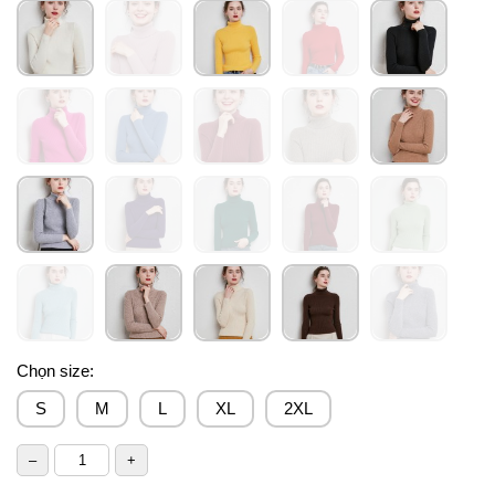
Chọn size:
S
M
L
XL
2XL