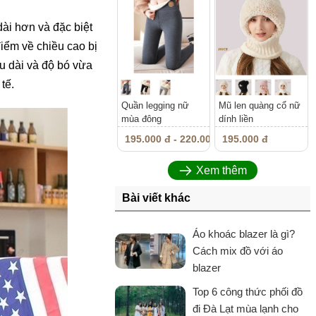
dài hơn và đặc biệt
điểm về chiều cao bị
u dài và độ bó vừa
tế.
Quần legging nữ
Mũ len quàng cổ nữ
mùa đông
dính liền
195.000 đ - 220.000 đ
195.000 đ
Xem thêm
Bài viết khác
Áo khoác blazer là gì?
Cách mix đồ với áo
blazer
Top 6 công thức phối đồ
đi Đà Lạt mùa lạnh cho