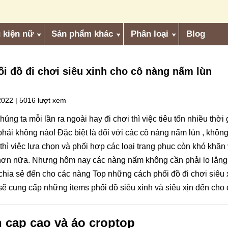
 kiện nữ
Sản phẩm khác
Phân loại
Blog
ối đồ đi chơi siêu xinh cho cô nàng nấm lùn
g
2022 |
5016 lượt xem
úng ta mỗi lần ra ngoài hay đi chơi thì việc tiêu tốn nhiều thời
phải không nào! Đặc biệt là đối với các cô nàng nấm lùn , khô
thì việc lựa chọn và phối hợp các loại trang phục còn khó khăn 
 hơn nữa. Nhưng hôm nay các nàng nấm không cần phải lo lắng 
 chia sẻ đến cho các nàng Top những cách phối đồ đi chơi siêu
ẽ cung cấp những items phối đồ siêu xinh và siêu xịn đến cho
 cạp cao và áo croptop