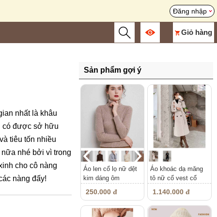
Đăng nhập
Giỏ hàng
Sản phẩm gợi ý
 gian nhất là khâu
ng có được sở hữu
và tiêu tốn nhiều
nữa nhé bởi vì trong
 xinh cho cô nàng
Áo len cổ lọ nữ dệt
Áo khoác dạ măng
kim dáng ôm
tô nữ cổ vest cổ
 các nàng đấy!
điển
250.000 đ
1.140.000 đ