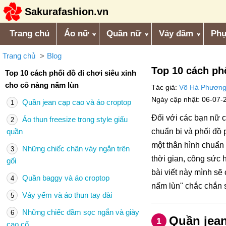
Sakurafashion.vn
Trang chủ
Áo nữ
Quần nữ
Váy đầm
Phụ
Trang chủ
Blog
Top 10 cách ph
Top 10 cách phối đồ đi chơi siêu xinh
cho cô nàng nấm lùn
Tác giả:
Võ Hà Phươn
Ngày cập nhật: 06-07-
Quần jean cạp cao và áo croptop
1
Đối với các bạn nữ ch
Áo thun freesize trong style giấu
2
quần
chuẩn bị và phối đồ 
một thân hình chuẩn 
Những chiếc chân váy ngắn trên
3
thời gian, công sức
gối
bài viết này mình sẽ
Quần baggy và áo croptop
4
nấm lùn" chắc chắn s
Váy yếm và áo thun tay dài
5
Những chiếc đầm sọc ngắn và giày
6
Quần jean
1
cao cổ