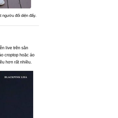
ắt ngườu đối diện đấy.
n live trên sân
 áo croptop hoặc áo
êu hơn rất nhiều.