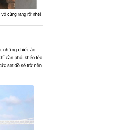
ồ vô cùng rạng rỡ nhé!
ặc những chiếc áo
chỉ cần phối khéo léo
tức set đồ sẽ trở nên