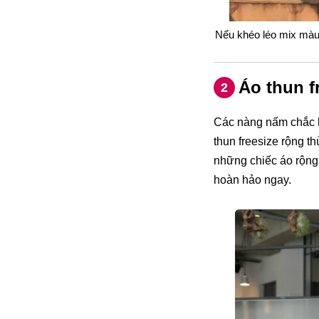
Nếu khéo léo mix màu 
Áo thun f
2
Các nàng nấm chắc h
thun freesize rộng t
những chiếc áo rộng 
hoàn hảo ngay.