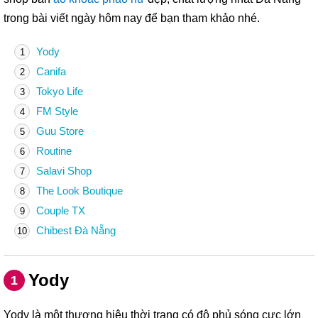
trong bài viết ngày hôm nay để bạn tham khảo nhé.
Yody
1
Canifa
2
Tokyo Life
3
FM Style
4
Guu Store
5
Routine
6
Salavi Shop
7
The Look Boutique
8
Couple TX
9
Chibest Đà Nẵng
10
Yody
1
Yody là một thương hiệu thời trang có độ phủ sóng cực lớn