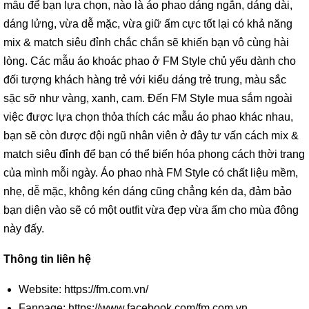
mẫu để bạn lựa chọn, nào là áo phao dáng ngắn, dáng dài,
dáng lửng, vừa dễ mặc, vừa giữ ấm cực tốt lại có khả năng
mix & match siêu đỉnh chắc chắn sẽ khiến bạn vô cùng hài
lòng. Các mẫu áo khoác phao ở FM Style chủ yếu dành cho
đối tượng khách hàng trẻ với kiểu dáng trẻ trung, màu sắc
sặc sỡ như vàng, xanh, cam. Đến FM Style mua sắm ngoài
việc được lựa chọn thỏa thích các mẫu áo phao khác nhau,
bạn sẽ còn được đội ngũ nhân viên ở đây tư vấn cách mix &
match siêu đỉnh để bạn có thể biến hóa phong cách thời trang
của mình mỗi ngày. Áo phao nhà FM Style có chất liệu mềm,
nhẹ, dễ mặc, không kén dáng cũng chẳng kén da, đảm bảo
bạn diện vào sẽ có một outfit vừa đẹp vừa ấm cho mùa đông
này đấy.
Thông tin liên hệ
Website: https://fm.com.vn/
Fanpage: https://www.facebook.com/fm.com.vn