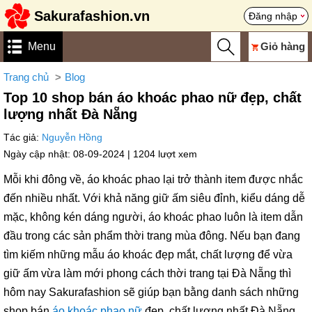
Sakurafashion.vn
Đăng nhập
Menu
Giỏ hàng
Trang chủ
Blog
Top 10 shop bán áo khoác phao nữ đẹp, chất
lượng nhất Đà Nẵng
Tác giả:
Nguyễn Hồng
Ngày cập nhật: 08-09-2024 |
1204 lượt xem
Mỗi khi đông về, áo khoác phao lại trở thành item được nhắc
đến nhiều nhất. Với khả năng giữ ấm siêu đỉnh, kiểu dáng dễ
mặc, không kén dáng người, áo khoác phao luôn là item dẫn
đầu trong các sản phẩm thời trang mùa đông. Nếu bạn đang
tìm kiếm những mẫu áo khoác đẹp mắt, chất lượng để vừa
giữ ấm vừa làm mới phong cách thời trang tại Đà Nẵng thì
hôm nay Sakurafashion sẽ giúp bạn bằng danh sách những
shop bán
áo khoác phao nữ
đẹp, chất lượng nhất Đà Nẵng