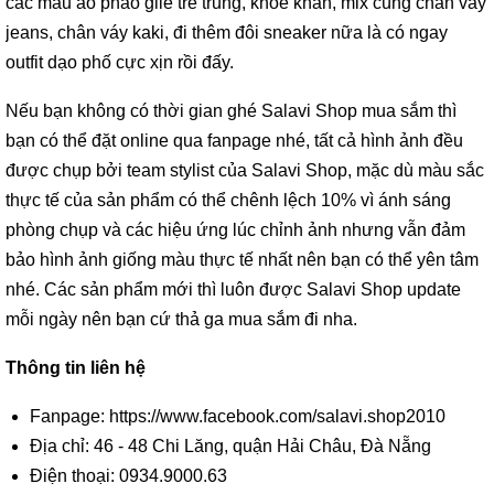
các mẫu áo phao gile trẻ trung, khỏe khắn, mix cùng chân váy
jeans, chân váy kaki, đi thêm đôi sneaker nữa là có ngay
outfit dạo phố cực xịn rồi đấy.
Nếu bạn không có thời gian ghé Salavi Shop mua sắm thì
bạn có thể đặt online qua fanpage nhé, tất cả hình ảnh đều
được chụp bởi team stylist của Salavi Shop, mặc dù màu sắc
thực tế của sản phẩm có thể chênh lệch 10% vì ánh sáng
phòng chụp và các hiệu ứng lúc chỉnh ảnh nhưng vẫn đảm
bảo hình ảnh giống màu thực tế nhất nên bạn có thể yên tâm
nhé. Các sản phẩm mới thì luôn được Salavi Shop update
mỗi ngày nên bạn cứ thả ga mua sắm đi nha.
Thông tin liên hệ
Fanpage: https://www.facebook.com/salavi.shop2010
Địa chỉ: 46 - 48 Chi Lăng, quận Hải Châu, Đà Nẵng
Điện thoại: 0934.9000.63