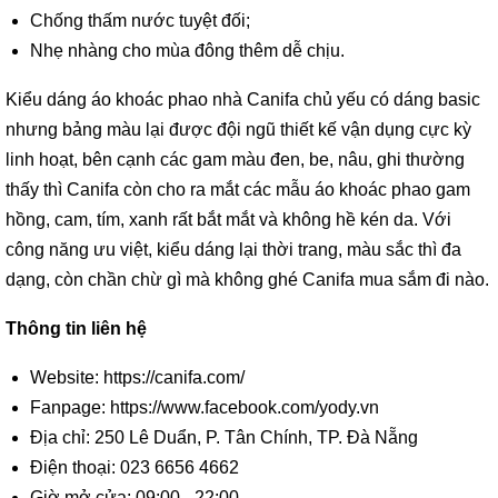
Chống thấm nước tuyệt đối;
Nhẹ nhàng cho mùa đông thêm dễ chịu.
Kiểu dáng áo khoác phao nhà Canifa chủ yếu có dáng basic
nhưng bảng màu lại được đội ngũ thiết kế vận dụng cực kỳ
linh hoạt, bên cạnh các gam màu đen, be, nâu, ghi thường
thấy thì Canifa còn cho ra mắt các mẫu áo khoác phao gam
hồng, cam, tím, xanh rất bắt mắt và không hề kén da. Với
công năng ưu việt, kiểu dáng lại thời trang, màu sắc thì đa
dạng, còn chần chừ gì mà không ghé Canifa mua sắm đi nào.
Thông tin liên hệ
Website: https://canifa.com/
Fanpage: https://www.facebook.com/yody.vn
Địa chỉ: 250 Lê Duẩn, P. Tân Chính, TP. Đà Nẵng
Điện thoại: 023 6656 4662
Giờ mở cửa: 09:00 - 22:00