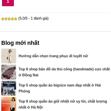
1
(5.0/5 - 1 đánh giá)
Blog mới nhất
Hướng dẫn chọn trang phục đi tuyết nữ
Top 6 shop bán đồ da thủ công (handmade) cực chất
ở Đồng Nai
Top 5 shop quần áo bigsize nam đẹp nhất ở Hải
Phòng
Top 8 shop quần áo giữ nhiệt nữ uy tín, chất lượng
nhất ở Hà Nội