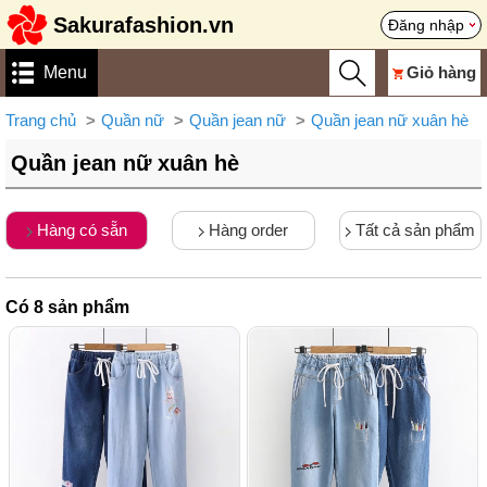
Sakurafashion.vn
Đăng nhập
Menu
Giỏ hàng
Trang chủ
Quần nữ
Quần jean nữ
Quần jean nữ xuân hè
Quần jean nữ xuân hè
Hàng có sẵn
Hàng order
Tất cả sản phẩm
Có
8
sản phẩm