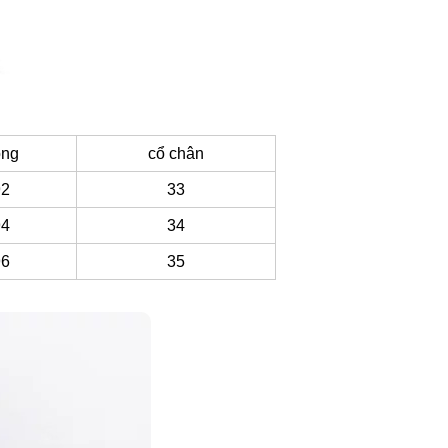
ông
cổ chân
92
33
94
34
96
35