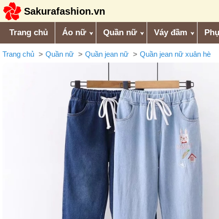
Sakurafashion.vn
Trang chủ
Áo nữ
Quần nữ
Váy đầm
Phụ
Trang chủ
Quần nữ
Quần jean nữ
Quần jean nữ xuân hè