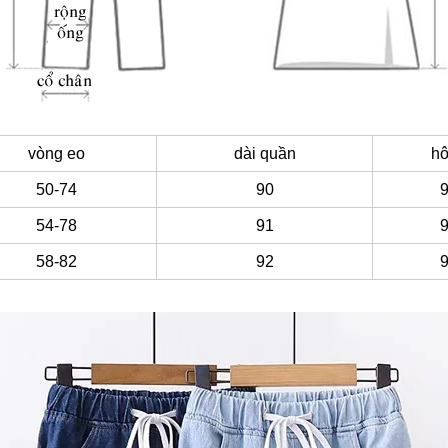
vòng eo
dài quần
h
50-74
90
54-78
91
58-82
92