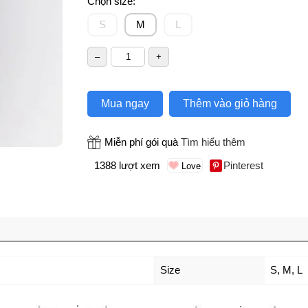
Chọn size:
S
M
L
Mua ngay
Thêm vào giỏ hàng
Miễn phí gói quà
Tìm hiểu thêm
1388 lượt xem
Pinterest
Size
S
,
M
,
L