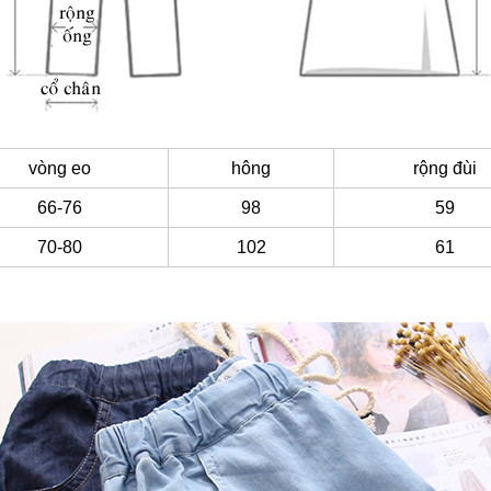
vòng eo
hông
rộng đùi
66-76
98
59
70-80
102
61