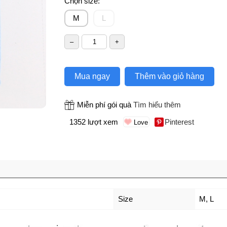
Chọn size:
M
L
Mua ngay
Thêm vào giỏ hàng
Miễn phí gói quà
Tìm hiểu thêm
1352 lượt xem
Pinterest
Size
M
,
L