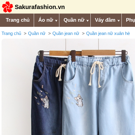
Sakurafashion.vn
Trang chủ
Áo nữ
Quần nữ
Váy đầm
Phụ
Trang chủ
Quần nữ
Quần jean nữ
Quần jean nữ xuân hè