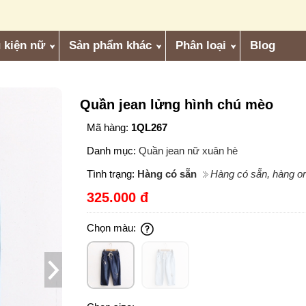
 kiện nữ
Sản phẩm khác
Phân loại
Blog
Quần jean lửng hình chú mèo
Mã hàng:
1QL267
Danh mục:
Quần jean nữ xuân hè
Tình trạng:
Hàng có sẵn
Hàng có sẵn, hàng or
325.000 đ
Chọn màu: