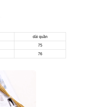
dài quần
75
76