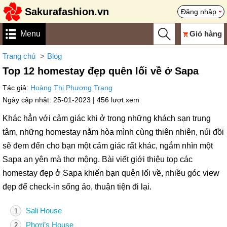
Sakurafashion.vn
Đăng nhập
Menu
Giỏ hàng
Trang chủ
Blog
Top 12 homestay đẹp quên lối về ở Sapa
Tác giả:
Hoàng Thị Phương Trang
Ngày cập nhật: 25-01-2023 |
456 lượt xem
Khác hẳn với cảm giác khi ở trong những khách sạn trung
tâm, những homestay nằm hòa mình cùng thiên nhiên, núi đồi
sẽ đem đến cho bạn một cảm giác rất khác, ngắm nhìn một
Sapa an yên mà thơ mộng. Bài viết giới thiệu top các
homestay đẹp ở Sapa khiến bạn quên lối về, nhiều góc view
đẹp để check-in sống ảo, thuận tiện đi lại.
Sali House
1
Phơri’s House
2