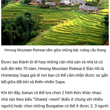
Hmong Mountain Retreat nằm giữa những bậc ruộng cầu thang
Được tạo thành từ tổ hợp những căn nhà sàn và nhà lá có
tuổi đời trên 70 năm, Hmong Mountain Retreat ở Bản Hồ là
Homestay Sapa giá rẻ nơi bạn có thể cảm nhận được sự gắn
kết giữa đất trời và thiên nhiên Sapa.
Khi tới đây, banạn có thể lựa chọn 2 hình thức khác nhau:
nhà sàn theo kiểu “Shared –room” (kiểu ở chung với nhiều
người) hoặc chọn những Bungalow có thể ở được 2, 3 người