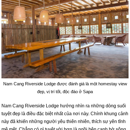
Nam Cang Riverside Lodge được đánh giá là một
homestay view
đẹp, vị trí tốt, độc đáo ở Sapa
Nam Cang Riverside Lodge hướng nhìn ra những dòng suối
tuyệt đẹp là điều đặc biệt nhất của nơi này. Chính khung cảnh
này đã khiến những người yêu thiên nhiên, thích sự yên tĩnh
mê mệt. Chẳng có gì tuyệt vời hơn là ngồi bên cạnh bờ sông,