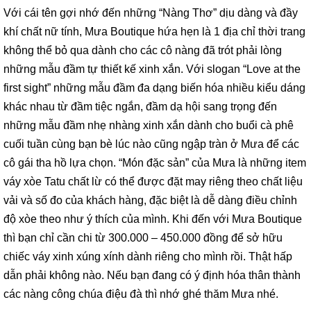
Với cái tên gợi nhớ đến những “Nàng Thơ” dịu dàng và đầy
khí chất nữ tính, Mưa Boutique hứa hẹn là 1 địa chỉ thời trang
không thể bỏ qua dành cho các cô nàng đã trót phải lòng
những mẫu đầm tự thiết kế xinh xắn. Với slogan “Love at the
first sight” những mẫu đầm đa dạng biến hóa nhiều kiểu dáng
khác nhau từ đầm tiệc ngắn, đầm dạ hội sang trọng đến
những mẫu đầm nhẹ nhàng xinh xắn dành cho buổi cà phê
cuối tuần cùng bạn bè lúc nào cũng ngập tràn ở Mưa để các
cô gái tha hồ lựa chọn. “Món đặc sản” của Mưa là những item
váy xòe Tatu chất lừ có thể được đặt may riêng theo chất liệu
vải và số đo của khách hàng, đặc biệt là dễ dàng điều chỉnh
độ xòe theo như ý thích của mình. Khi đến với Mưa Boutique
thì bạn chỉ cần chi từ 300.000 – 450.000 đồng để sở hữu
chiếc váy xinh xúng xính dành riêng cho mình rồi. Thật hấp
dẫn phải không nào. Nếu bạn đang có ý định hóa thân thành
các nàng công chúa điệu đà thì nhớ ghé thăm Mưa nhé.