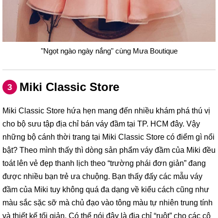
"Ngọt ngào ngày nắng" cùng Mưa Boutique
Miki Classic Store
3
Miki Classic Store hứa hẹn mang đến nhiều khám phá thú vị
cho bộ sưu tập địa chỉ bán váy đầm tại TP. HCM đây. Vậy
những bộ cánh thời trang tại Miki Classic Store có điểm gì nổi
bật? Theo mình thấy thì dòng sản phẩm váy đầm của Miki đều
toát lên vẻ đẹp thanh lịch theo “trường phái đơn giản” đang
được nhiều bạn trẻ ưa chuộng. Bạn thấy đấy các mẫu váy
đầm của Miki tuy không quá đa dạng về kiểu cách cũng như
màu sắc sặc sỡ mà chủ đạo vào tông màu tự nhiên trung tính
và thiết kế tối giản. Có thể nói đây là địa chỉ “ruột” cho các cô