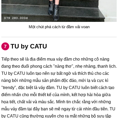
Một chút phá cách từ đầm vải voan
TU by CATU
7
Tiếp theo sẽ là địa điểm mua váy đầm cho những cô nàng
đang theo đuổi phong cách "nàng thơ", nhẹ nhàng, thanh lịch.
TU by CATU luôn tạo nên sự bất ngờ và thích thú cho các
nàng bởi những mẫu sản phẩm độc đáo, mới lạ và cực kì
"trendy", đặc biệt là váy đầm. TU by CATU luôn biết cách tạo
điểm nhấn cho mỗi thiết kế của mình, kết hợp hài hòa giữa
họa tiết, chất vải và màu sắc. Mình tin chắc rằng với những
mẫu váy đầm tại đây bạn sẽ mê ngay từ cái nhìn đầu tiên. TU
by CATU cũng thường xuyên cho ra mắt những bộ sưu tập