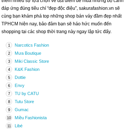
thêm nhiều sự lựa chọn về địa điểm để mua những bộ cánh
đáp ứng đúng tiêu chí “đẹp độc điệu”, sakurafashion.vn sẽ
cùng bạn khám phá top những shop bán váy đầm đẹp nhất
TPHCM hiện nay, bảo đảm bạn sẽ háo hức muốn đến
shopping tại các shop thời trang này ngay lập tức đấy.
Narcotics Fashion
1
Mưa Boutique
2
Miki Classic Store
3
K&K Fashion
4
Dottie
5
Envy
6
TU by CATU
7
Tutu Store
8
Gumac
9
Miều Fashionista
10
Libé
11