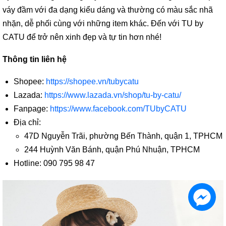
váy đầm với đa dạng kiểu dáng và thường có màu sắc nhã
nhặn, dễ phối cùng với những item khác. Đến với TU by
CATU để trở nên xinh đẹp và tự tin hơn nhé!
Thông tin liên hệ
Shopee:
https://shopee.vn/tubycatu
Lazada:
https://www.lazada.vn/shop/tu-by-catu/
Fanpage:
https://www.facebook.com/TUbyCATU
Địa chỉ:
47D Nguyễn Trãi, phường Bến Thành, quận 1, TPHCM
244 Huỳnh Văn Bánh, quận Phú Nhuận, TPHCM
Hotline: 090 795 98 47