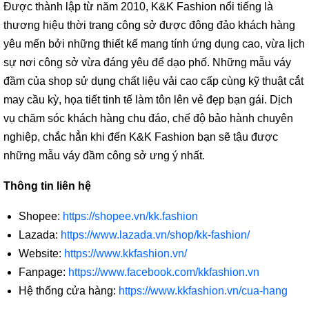
Được thành lập từ năm 2010, K&K Fashion nổi tiếng là
thương hiệu thời trang công sở được đông đảo khách hàng
yêu mến bởi những thiết kế mang tính ứng dụng cao, vừa lịch
sự nơi công sở vừa đáng yêu để dạo phố. Những mẫu váy
đầm của shop sử dụng chất liệu vải cao cấp cùng kỹ thuật cắt
may cầu kỳ, họa tiết tinh tế làm tôn lên vẻ đẹp bạn gái. Dịch
vụ chăm sóc khách hàng chu đáo, chế độ bảo hành chuyên
nghiệp, chắc hẳn khi đến K&K Fashion bạn sẽ tậu được
những mẫu váy đầm công sở ưng ý nhất.
Thông tin liên hệ
Shopee:
https://shopee.vn/kk.fashion
Lazada:
https://www.lazada.vn/shop/kk-fashion/
Website:
https://www.kkfashion.vn/
Fanpage:
https://www.facebook.com/kkfashion.vn
Hệ thống cửa hàng:
https://www.kkfashion.vn/cua-hang