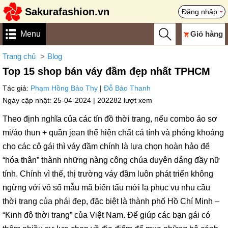
Sakurafashion.vn
Đăng nhập
Menu
Giỏ hàng
Trang chủ
Blog
Top 15 shop bán váy đầm đẹp nhất TPHCM
Tác giả:
Phạm Hồng Bảo Thy
|
Đỗ Bảo Thanh
Ngày cập nhật: 25-04-2024 |
202282 lượt xem
Theo định nghĩa của các tín đồ thời trang, nếu combo áo sơ
mi/áo thun + quần jean thể hiện chất cá tính và phóng khoáng
cho các cô gái thì váy đầm chính là lựa chọn hoàn hảo để
“hóa thân” thành những nàng công chúa duyên dáng đầy nữ
tính. Chính vì thế, thị trường váy đầm luôn phát triển không
ngừng với vô số mẫu mã biến tấu mới lạ phục vụ nhu cầu
thời trang của phái đẹp, đặc biệt là thành phố Hồ Chí Minh –
“Kinh đô thời trang” của Việt Nam. Để giúp các bạn gái có