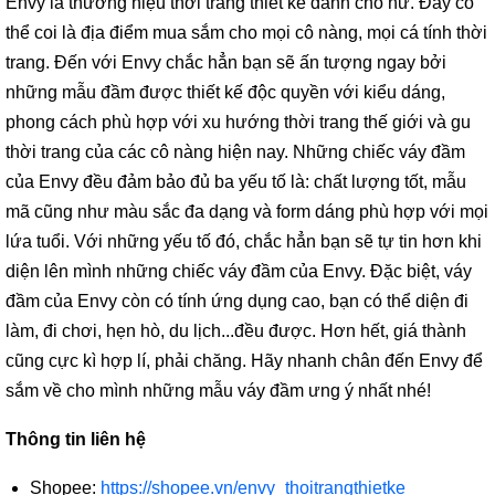
Envy là thương hiệu thời trang thiết kế dành cho nữ. Đây có
thể coi là địa điểm mua sắm cho mọi cô nàng, mọi cá tính thời
trang. Đến với Envy chắc hẳn bạn sẽ ấn tượng ngay bởi
những mẫu đầm được thiết kế độc quyền với kiểu dáng,
phong cách phù hợp với xu hướng thời trang thế giới và gu
thời trang của các cô nàng hiện nay. Những chiếc váy đầm
của Envy đều đảm bảo đủ ba yếu tố là: chất lượng tốt, mẫu
mã cũng như màu sắc đa dạng và form dáng phù hợp với mọi
lứa tuổi. Với những yếu tố đó, chắc hẳn bạn sẽ tự tin hơn khi
diện lên mình những chiếc váy đầm của Envy. Đặc biệt, váy
đầm của Envy còn có tính ứng dụng cao, bạn có thể diện đi
làm, đi chơi, hẹn hò, du lịch...đều được. Hơn hết, giá thành
cũng cực kì hợp lí, phải chăng. Hãy nhanh chân đến Envy để
sắm về cho mình những mẫu váy đầm ưng ý nhất nhé!
Thông tin liên hệ
Shopee:
https://shopee.vn/envy_thoitrangthietke