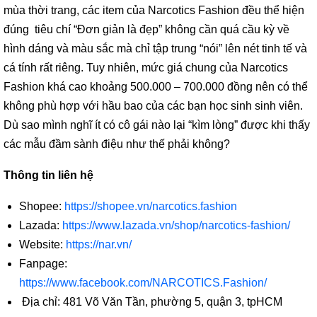
mùa thời trang, các item của Narcotics Fashion đều thể hiện
đúng tiêu chí “Đơn giản là đẹp” không cần quá cầu kỳ về
hình dáng và màu sắc mà chỉ tập trung “nói” lên nét tinh tế và
cá tính rất riêng. Tuy nhiên, mức giá chung của Narcotics
Fashion khá cao khoảng 500.000 – 700.000 đồng nên có thể
không phù hợp với hầu bao của các bạn học sinh sinh viên.
Dù sao mình nghĩ ít có cô gái nào lại “kìm lòng” được khi thấy
các mẫu đầm sành điệu như thế phải không?
Thông tin liên hệ
Shopee:
https://shopee.vn/narcotics.fashion
Lazada:
https://www.lazada.vn/shop/narcotics-fashion/
Website:
https://nar.vn/
Fanpage:
https://www.facebook.com/NARCOTICS.Fashion/
Địa chỉ: 481 Võ Văn Tần, phường 5, quận 3, tpHCM