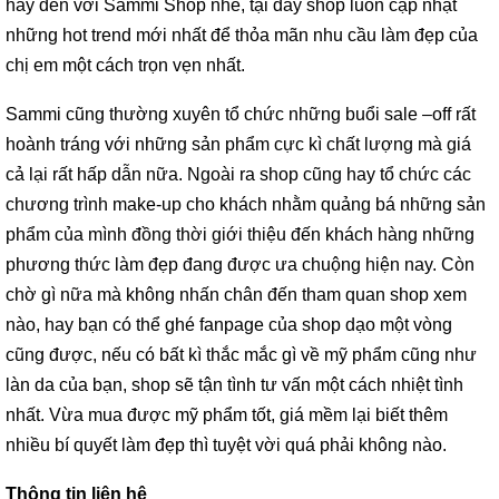
hãy đến với Sammi Shop nhé, tại đây shop luôn cập nhật
những hot trend mới nhất để thỏa mãn nhu cầu làm đẹp của
chị em một cách trọn vẹn nhất.
Sammi cũng thường xuyên tổ chức những buổi sale –off rất
hoành tráng với những sản phẩm cực kì chất lượng mà giá
cả lại rất hấp dẫn nữa. Ngoài ra shop cũng hay tổ chức các
chương trình make-up cho khách nhằm quảng bá những sản
phẩm của mình đồng thời giới thiệu đến khách hàng những
phương thức làm đẹp đang được ưa chuộng hiện nay. Còn
chờ gì nữa mà không nhấn chân đến tham quan shop xem
nào, hay bạn có thể ghé fanpage của shop dạo một vòng
cũng được, nếu có bất kì thắc mắc gì về mỹ phẩm cũng như
làn da của bạn, shop sẽ tận tình tư vấn một cách nhiệt tình
nhất. Vừa mua được mỹ phẩm tốt, giá mềm lại biết thêm
nhiều bí quyết làm đẹp thì tuyệt vời quá phải không nào.
Thông tin liên hệ