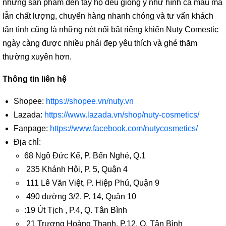
những sản phẩm đến tay họ đều giống y như hình cả mẫu mã
lẫn chất lượng, chuyển hàng nhanh chóng và tư vấn khách
tận tình cũng là những nét nổi bật riêng khiến Nuty Comestic
ngày càng được nhiều phái đẹp yêu thích và ghé thăm
thường xuyên hơn.
Thông tin liên hệ
Shopee:
https://shopee.vn/nuty.vn
Lazada:
https://www.lazada.vn/shop/nuty-cosmetics/
Fanpage:
https://www.facebook.com/nutycosmetics/
Địa chỉ:
68 Ngô Đức Kế, P. Bến Nghé, Q.1
235 Khánh Hội, P. 5, Quận 4
111 Lê Văn Việt, P. Hiệp Phú, Quận 9
490 đường 3/2, P. 14, Quận 10
:19 Út Tịch , P.4, Q. Tân Bình
21 Trương Hoàng Thanh, P.12, Q. Tân Bình