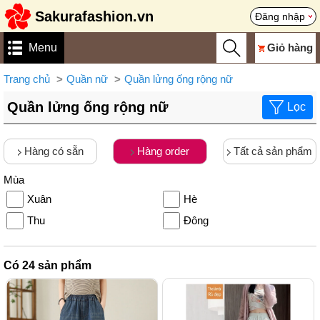
Sakurafashion.vn
Đăng nhập
Menu
Giỏ hàng
Trang chủ
Quần nữ
Quần lửng ống rộng nữ
Quần lửng ống rộng nữ
Lọc
Hàng có sẵn
Hàng order
Tất cả sản phẩm
Mùa
Xuân
Hè
Thu
Đông
Có
24
sản phẩm