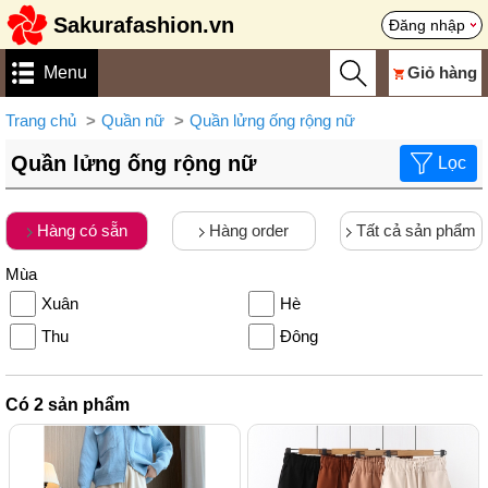
Sakurafashion.vn
Đăng nhập
Menu
Giỏ hàng
Trang chủ
Quần nữ
Quần lửng ống rộng nữ
Quần lửng ống rộng nữ
Lọc
Hàng có sẵn
Hàng order
Tất cả sản phẩm
Mùa
Xuân
Hè
Thu
Đông
Có
2
sản phẩm