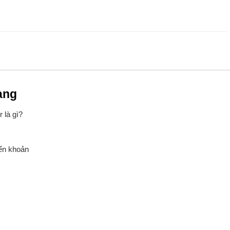
àng
 là gì?
yển khoản