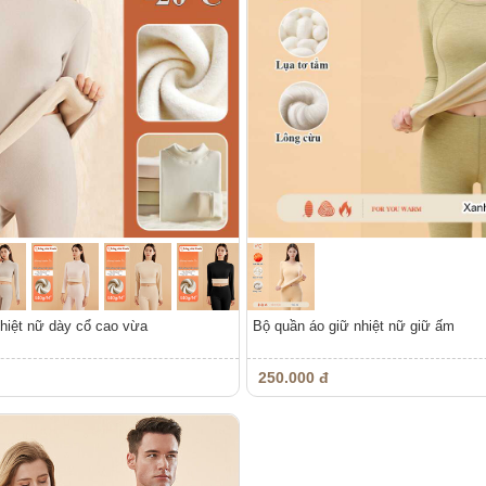
hiệt nữ dày cổ cao vừa
Bộ quần áo giữ nhiệt nữ giữ ấm
250.000 đ