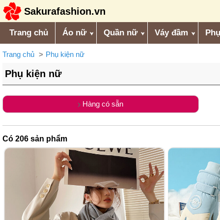
Sakurafashion.vn
Trang chủ
Áo nữ
Quần nữ
Váy đầm
Phụ
Trang chủ
Phụ kiện nữ
Phụ kiện nữ
Hàng có sẵn
Có
206
sản phẩm