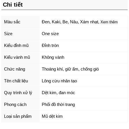
Chi tiết
Màu sắc
Đen
,
Kaki
,
Be
,
Nâu
,
Xám nhạt
,
Xem thêm
Size
One size
Kiểu đỉnh mũ
Đỉnh tròn
Kiểu vành mũ
Không vành
Chức năng
Thoáng khí, giữ ấm, chống gió
Tên chất liệu
Lông cừu nhân tạo
Quy trình xử lý
Dệt kim, đan móc
Phong cách
Phối đồ thời trang
Loại sản phẩm
Mũ dệt kim