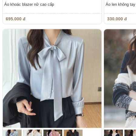
Áo khoác blazer nữ cao cấp
Áo len không tay
695.000 đ
330.000 đ