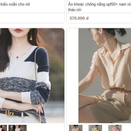
 kiểu xoắn cho nữ
Áo khoác chống nắng upf50+ nam nữ
tháo rời
370.000 đ