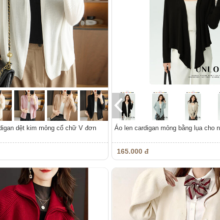
digan dệt kim mỏng cổ chữ V đơn
Áo len cardigan mỏng bằng lụa cho 
165.000 đ