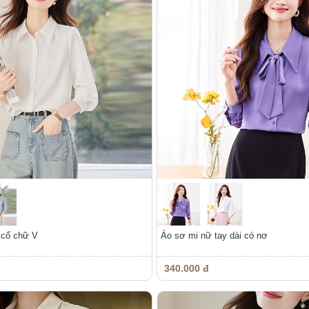
 cổ chữ V
Áo sơ mi nữ tay dài có nơ
340.000 đ