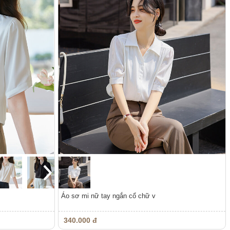
Áo sơ mi nữ tay ngắn cổ chữ v
340.000 đ