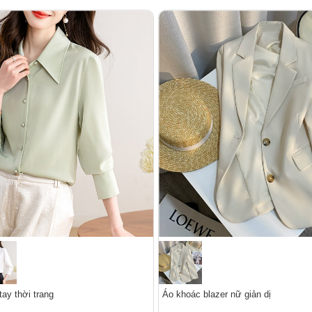
ay thời trang
Áo khoác blazer nữ giản dị