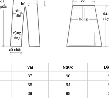
Vai
Ngực
Dà
37
90
38
94
39
98