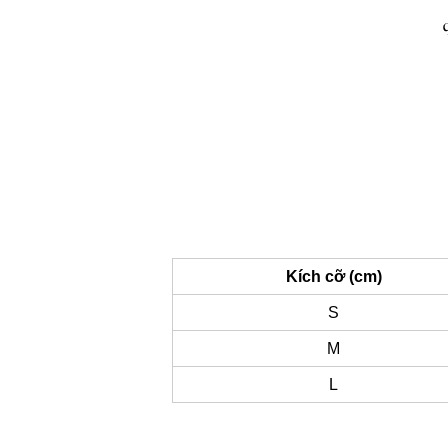
Kích cỡ (cm)
S
M
L