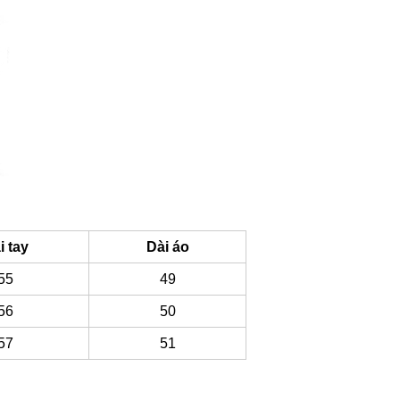
i tay
Dài áo
55
49
56
50
57
51