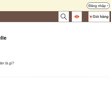
Đăng nhập
Giỏ hàng
lle
er là gì?