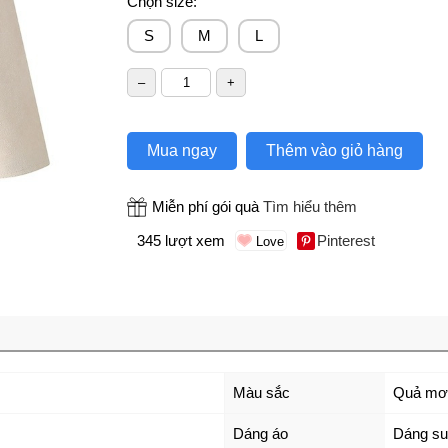
Chọn size:
S
M
L
Mua ngay
Thêm vào giỏ hàng
Miễn phí gói quà
Tìm hiểu thêm
345 lượt xem
Pinterest
Màu sắc
Quả mơ
Dáng áo
Dáng su