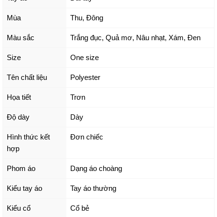
Mùa
Thu, Đông
Màu sắc
Trắng đục
,
Quả mơ
,
Nâu nhạt
,
Xám
,
Đen
Size
One size
Tên chất liệu
Polyester
Họa tiết
Trơn
Độ dày
Dày
Hình thức kết
Đơn chiếc
hợp
Phom áo
Dạng áo choàng
Kiểu tay áo
Tay áo thường
Kiểu cổ
Cổ bẻ