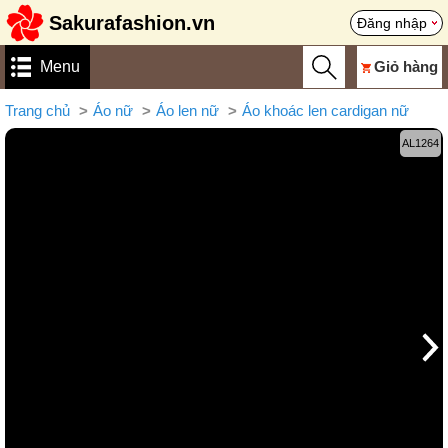
Sakurafashion.vn
Đăng nhập
Menu
Giỏ hàng
Trang chủ
Áo nữ
Áo len nữ
Áo khoác len cardigan nữ
AL1264