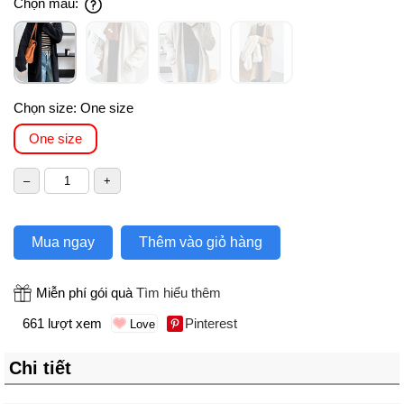
Chọn màu:
Chọn size:
One size
One size
Mua ngay
Thêm vào giỏ hàng
Miễn phí gói quà
Tìm hiểu thêm
661 lượt xem
Pinterest
Chi tiết