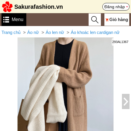
Sakurafashion.vn
Đăng nhập
Menu
Giỏ hàng
Trang chủ
Áo nữ
Áo len nữ
Áo khoác len cardigan nữ
293AL1367