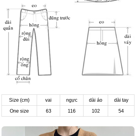
Size (cm)
vai
ngực
dài áo
dài tay
One size
63
116
102
54