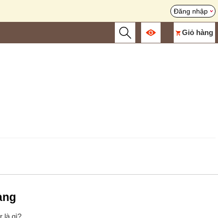
Đăng nhập
Giỏ hàng
àng
 là gì?