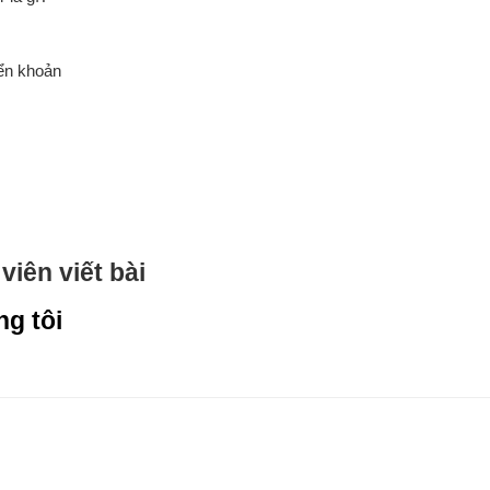
yển khoản
viên viết bài
ng tôi