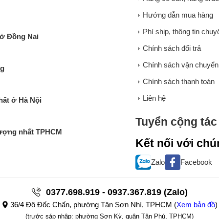
Hướng dẫn mua hàng
Phí ship, thông tin chu
 ở Đồng Nai
Chính sách đổi trả
Chính sách vận chuyển
ng
Chính sách thanh toán
Liên hệ
hất ở Hà Nội
Tuyển cộng tác 
 lượng nhất TPHCM
Kết nối với chú
Zalo
Facebook
0377.698.919 - 0937.367.819 (Zalo)
36/4 Đô Đốc Chấn, phường Tân Sơn Nhì, TPHCM
(
Xem bản đồ
)
(trước sáp nhập: phường Sơn Kỳ, quận Tân Phú, TPHCM)