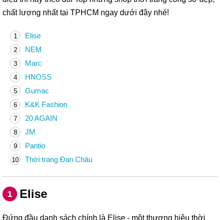
chất lượng nhất tại TPHCM ngay dưới đây nhé!
Elise
1
NEM
2
Marc
3
HNOSS
4
Gumac
5
K&K Fashion
6
20 AGAIN
7
JM
8
Pantio
9
Thời trang Đan Châu
10
Elise
1
Đứng đầu danh sách chính là Elise - một thương hiệu thời