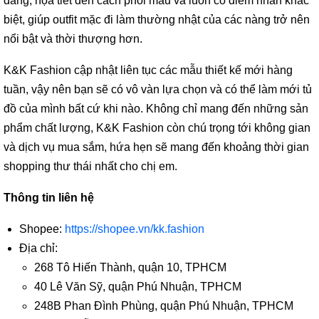
dáng, họa tiết đến cách phối màu và luôn có điểm nhấn khác
biệt, giúp outfit mặc đi làm thường nhật của các nàng trở nên
nổi bật và thời thượng hơn.
K&K Fashion cập nhật liên tục các mẫu thiết kế mới hàng
tuần, vậy nên bạn sẽ có vô vàn lựa chọn và có thể làm mới tủ
đồ của mình bất cứ khi nào. Không chỉ mang đến những sản
phẩm chất lượng, K&K Fashion còn chú trọng tới không gian
và dịch vụ mua sắm, hứa hẹn sẽ mang đến khoảng thời gian
shopping thư thái nhất cho chị em.
Thông tin liên hệ
Shopee:
https://shopee.vn/kk.fashion
Địa chỉ:
268 Tô Hiến Thành, quận 10, TPHCM
40 Lê Văn Sỹ, quận Phú Nhuận, TPHCM
248B Phan Đình Phùng, quận Phú Nhuận, TPHCM