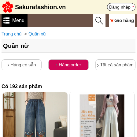
Sakurafashion.vn
Đăng nhập
Menu
Giỏ hàng
Trang chủ
Quần nữ
Quần nữ
Hàng có sẵn
Hàng order
Tất cả sản phẩm
Có
192
sản phẩm