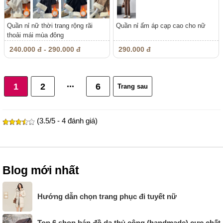
Quần nỉ nữ thời trang rộng rãi
Quần nỉ ấm áp cạp cao cho nữ
thoải mái mùa đông
240.000 đ - 290.000 đ
290.000 đ
...
1
2
6
Trang sau
(3.5/5 - 4 đánh giá)
Blog mới nhất
Hướng dẫn chọn trang phục đi tuyết nữ
Top 6 shop bán đồ da thủ công (handmade) cực chất