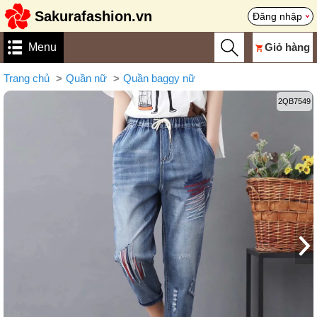
Sakurafashion.vn
Đăng nhập
Menu
Giỏ hàng
Trang chủ
Quần nữ
Quần baggy nữ
2QB7549