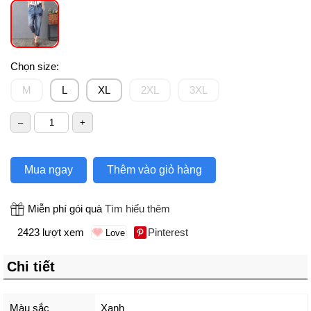
Chọn size:
M
L
XL
2XL
3XL
Mua ngay
Thêm vào giỏ hàng
Miễn phí gói quà
Tìm hiểu thêm
2423 lượt xem
Pinterest
Chi tiết
Màu sắc
Xanh