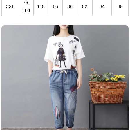
76-
3XL
118
66
36
82
34
38
104