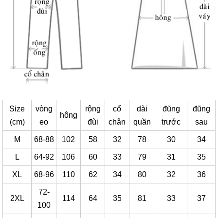
Size
vòng
rộng
cổ
dài
đũng
đũng
hông
(cm)
eo
đùi
chân
quần
trước
sau
M
68-88
102
58
32
78
30
34
L
64-92
106
60
33
79
31
35
XL
68-96
110
62
34
80
32
36
72-
2XL
114
64
35
81
33
37
100