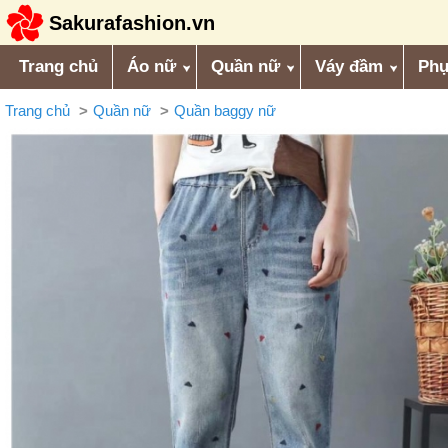
Sakurafashion.vn
Trang chủ
Áo nữ
Quần nữ
Váy đầm
Phụ
Trang chủ
Quần nữ
Quần baggy nữ