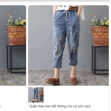
h
Quần thêu họa tiết những chú cá sờn rách