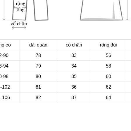
ng eo
dài quần
cổ chân
rộng đùi
2-90
78
33
56
6-94
79
34
58
0-98
80
35
60
4-102
81
36
62
8-106
82
37
64