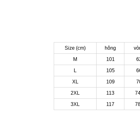
Size (cm)
hông
vò
M
101
6
L
105
6
XL
109
7
2XL
113
7
3XL
117
7