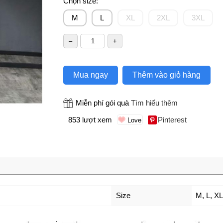
Chọn size:
M
L
XL
2XL
3XL
Mua ngay
Thêm vào giỏ hàng
Miễn phí gói quà
Tìm hiểu thêm
853 lượt xem
Pinterest
Size
M
,
L
,
XL