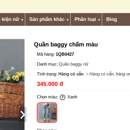
 kiện nữ
Sản phẩm khác
Phân loại
Blog
Quần baggy chấm màu
Mã hàng:
1QB0427
Danh mục:
Quần baggy nữ
Tình trạng:
Hàng có sẵn
Hàng có sẵn, hàng or
345.000 đ
Chọn màu:
Xanh