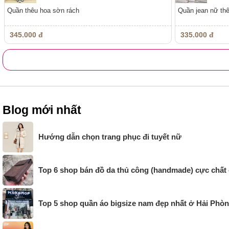
Quần thêu hoa sờn rách
Quần jean nữ thê
345.000 đ
335.000 đ
Blog mới nhất
Hướng dẫn chọn trang phục đi tuyết nữ
Top 6 shop bán đồ da thủ công (handmade) cực chất
Top 5 shop quần áo bigsize nam đẹp nhất ở Hải Phò