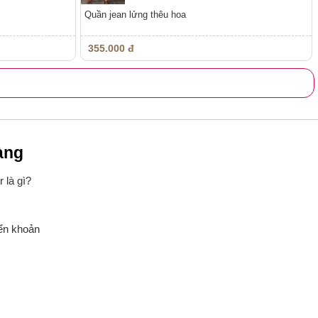
Quần jean lửng thêu hoa
355.000 đ
àng
 là gì?
yển khoản