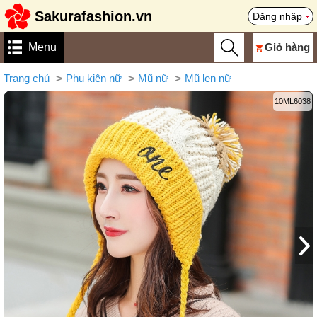
Sakurafashion.vn
Đăng nhập
Menu
Giỏ hàng
Trang chủ
Phụ kiện nữ
Mũ nữ
Mũ len nữ
10ML6038