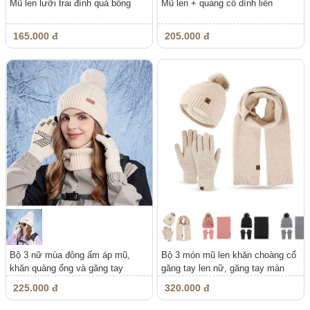
Mũ len lưỡi trai đính quả bông
Mũ len + quàng cổ dính liền
165.000 đ
205.000 đ
Bộ 3 nữ mùa đông ấm áp mũ,
Bộ 3 món mũ len khăn choàng cổ
khăn quàng ống và găng tay
găng tay len nữ, găng tay màn
hình...
225.000 đ
320.000 đ