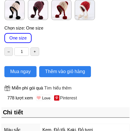
Chọn size:
One size
One size
Mua ngay
Thêm vào giỏ hàng
Miễn phí gói quà
Tìm hiểu thêm
778 lượt xem
Pinterest
Chi tiết
Màu sắc
Kem
,
Đỏ tối
,
Kaki
,
Đỏ tươi