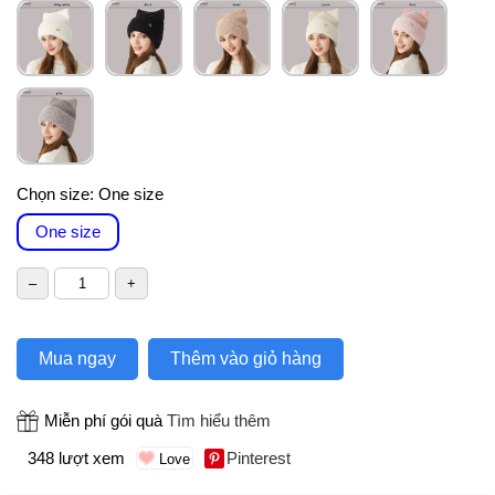
Chọn size:
One size
One size
Mua ngay
Thêm vào giỏ hàng
Miễn phí gói quà
Tìm hiểu thêm
348 lượt xem
Pinterest