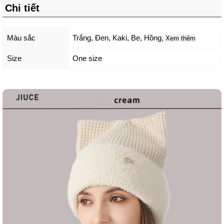
Chi tiết
Màu sắc
Trắng
,
Đen
,
Kaki
,
Be
,
Hồng
,
Xem thêm
Size
One size