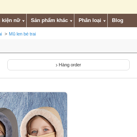
 kiện nữ
Sản phẩm khác
Phân loại
Blog
i
Mũ len bé trai
Hàng order