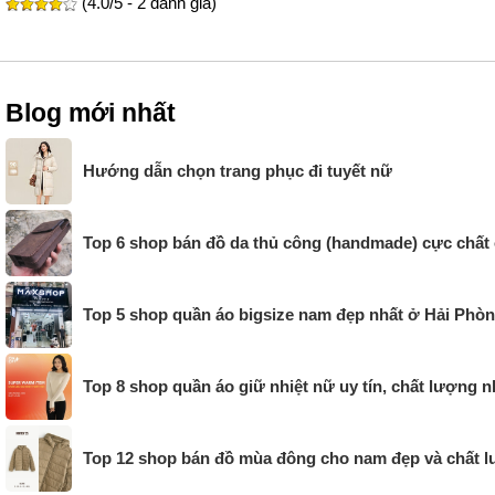
(4.0/5 - 2 đánh giá)
Blog mới nhất
Hướng dẫn chọn trang phục đi tuyết nữ
Top 6 shop bán đồ da thủ công (handmade) cực chất
Top 5 shop quần áo bigsize nam đẹp nhất ở Hải Phò
Top 8 shop quần áo giữ nhiệt nữ uy tín, chất lượng n
Top 12 shop bán đồ mùa đông cho nam đẹp và chất