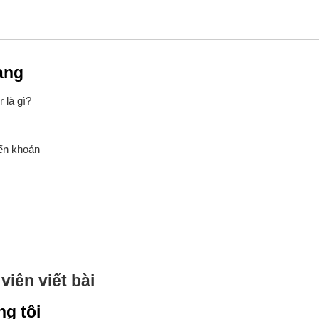
àng
 là gì?
yển khoản
viên viết bài
ng tôi