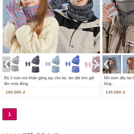
Bộ 3 món mũ khăn găng tay cho bé, len dệt kim giữ
Mũ trùm đầu bé t
ấm mùa đông
lông...
180.000 đ
145.000 đ
1