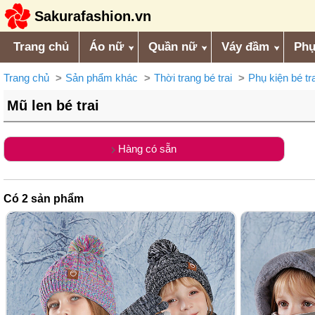
Sakurafashion.vn
Trang chủ
Áo nữ
Quần nữ
Váy đầm
Phụ
Trang chủ
Sản phẩm khác
Thời trang bé trai
Phụ kiện bé tra
Mũ len bé trai
Hàng có sẵn
Có
2
sản phẩm