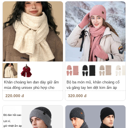
Khăn choàng len đan dày giữ ấm
Bộ ba món mũ, khăn choàng cổ
mùa đông unisex phù hợp cho
và găng tay len dệt kim ấm áp
cả...
nam,...
220.000 đ
320.000 đ