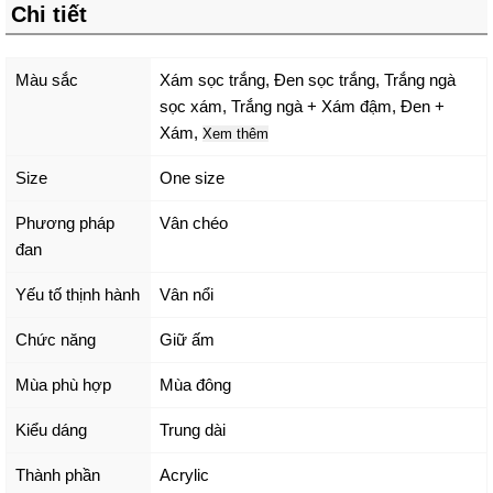
Chi tiết
Màu sắc
Xám sọc trắng
,
Đen sọc trắng
,
Trắng ngà
sọc xám
,
Trắng ngà + Xám đậm
,
Đen +
Xám
,
Xem thêm
Size
One size
Phương pháp
Vân chéo
đan
Yếu tố thịnh hành
Vân nổi
Chức năng
Giữ ấm
Mùa phù hợp
Mùa đông
Kiểu dáng
Trung dài
Thành phần
Acrylic