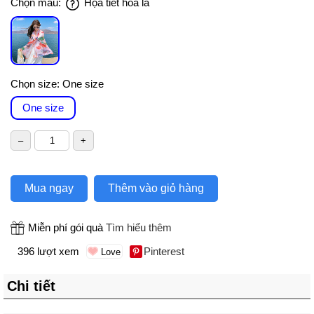
Chọn màu:
Họa tiết hoa lá
Chọn size:
One size
One size
Mua ngay
Thêm vào giỏ hàng
Miễn phí gói quà
Tìm hiểu thêm
396 lượt xem
Pinterest
Chi tiết