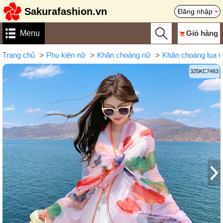
Sakurafashion.vn
Đăng nhập
Menu
Giỏ hàng
Trang chủ
Phụ kiện nữ
Khăn choàng nữ
Khăn choàng lụa 
325KC7463