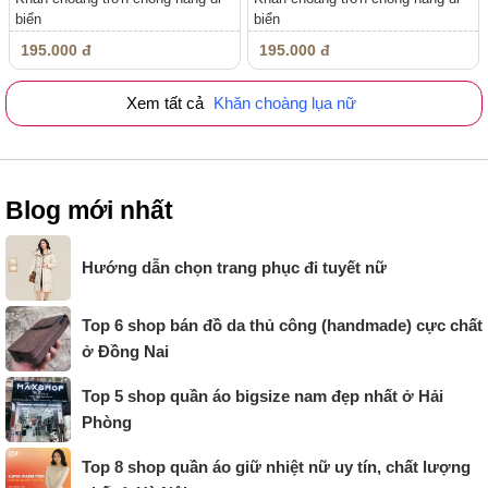
biển
biển
195.000 đ
195.000 đ
Xem tất cả
Khăn choàng lụa nữ
Blog mới nhất
Hướng dẫn chọn trang phục đi tuyết nữ
Top 6 shop bán đồ da thủ công (handmade) cực chất
ở Đồng Nai
Top 5 shop quần áo bigsize nam đẹp nhất ở Hải
Phòng
Top 8 shop quần áo giữ nhiệt nữ uy tín, chất lượng