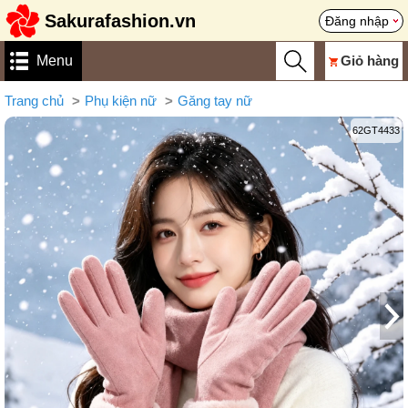
Sakurafashion.vn
Đăng nhập
Menu
Giỏ hàng
Trang chủ
Phụ kiện nữ
Găng tay nữ
62GT4433