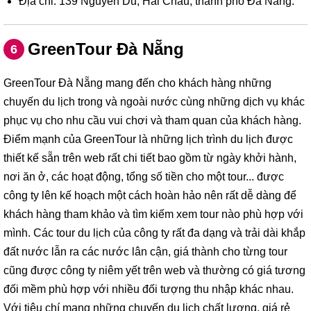
Địa chỉ: 139 Nguyễn Du, Hải Châu, thành phố Đà Nẵng.
GreenTour Đà Nẵng
6
GreenTour Đà Nẵng mang đến cho khách hàng những
chuyến du lịch trong và ngoài nước cùng những dịch vụ khác
phục vụ cho nhu cầu vui chơi và tham quan của khách hàng.
Điểm mạnh của GreenTour là những lịch trình du lịch được
thiết kế sẵn trên web rất chi tiết bao gồm từ ngày khởi hành,
nơi ăn ở, các hoạt động, tổng số tiền cho một tour... được
công ty lên kế hoạch một cách hoàn hảo nên rất dễ dàng để
khách hàng tham khảo và tìm kiếm xem tour nào phù hợp với
mình. Các tour du lịch của công ty rất đa dạng và trải dài khắp
đất nước lẫn ra các nước lân cận, giá thành cho từng tour
cũng được công ty niêm yết trên web và thường có giá tương
đối mềm phù hợp với nhiều đối tượng thu nhập khác nhau.
Với tiêu chí mang những chuyến du lịch chất lượng, giá rẻ