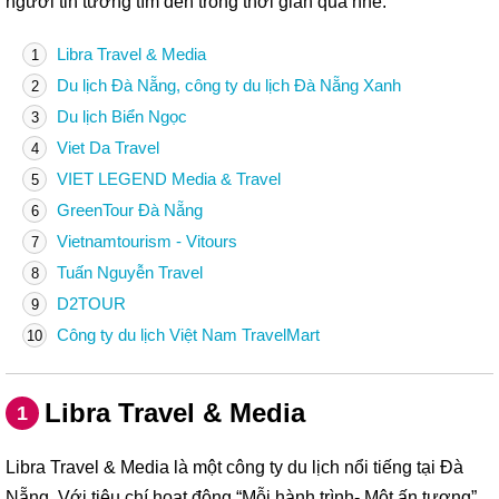
người tin tưởng tìm đến trong thời gian qua nhé.
Libra Travel & Media
1
Du lịch Đà Nẵng, công ty du lịch Đà Nẵng Xanh
2
Du lịch Biển Ngọc
3
Viet Da Travel
4
VIET LEGEND Media & Travel
5
GreenTour Đà Nẵng
6
Vietnamtourism - Vitours
7
Tuấn Nguyễn Travel
8
D2TOUR
9
Công ty du lịch Việt Nam TravelMart
10
Libra Travel & Media
1
Libra Travel & Media là một công ty du lịch nổi tiếng tại Đà
Nẵng. Với tiêu chí hoạt động “Mỗi hành trình- Một ấn tượng”,