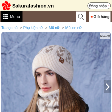
Sakurafashion.vn
Đăng nhập
Menu
Giỏ hàng
Trang chủ
Phụ kiện nữ
Mũ nữ
Mũ len nữ
ML1140