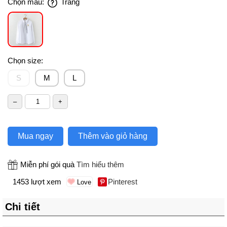
Chọn màu:
Trắng
Chọn size:
S
M
L
Mua ngay
Thêm vào giỏ hàng
Miễn phí gói quà
Tìm hiểu thêm
1453 lượt xem
Pinterest
Chi tiết