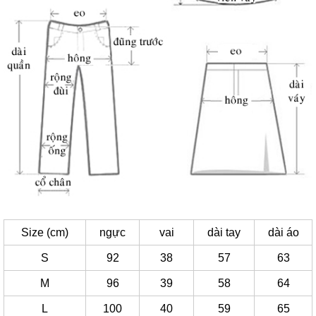
Size (cm)
ngực
vai
dài tay
dài áo
S
92
38
57
63
M
96
39
58
64
L
100
40
59
65