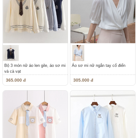
Bộ 3 món nữ áo len gile, áo sơ mi
Áo sơ mi nữ ngắn tay cổ điển
và cà vạt
365.000 đ
305.000 đ