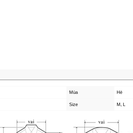
Mùa
Hè
Size
M
,
L