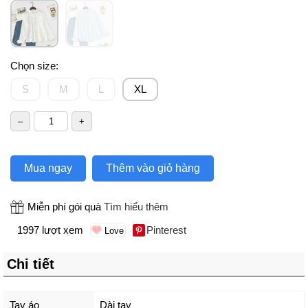
Chọn size:
S
M
L
XL
Mua ngay
Thêm vào giỏ hàng
Miễn phí gói quà
Tìm hiểu thêm
1997 lượt xem
Pinterest
Chi tiết
Tay áo
Dài tay