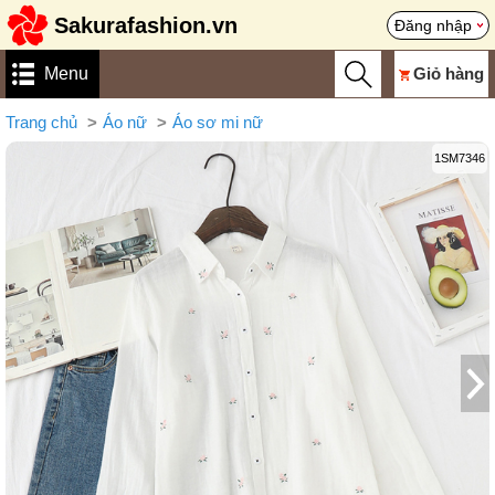
Sakurafashion.vn
Đăng nhập
Menu
Giỏ hàng
Trang chủ
Áo nữ
Áo sơ mi nữ
1SM7346