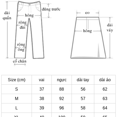
Size (cm)
vai
ngực
dài tay
dài áo
S
37
88
56
62
M
38
92
57
63
L
39
96
58
64