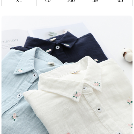
XL
40
100
59
65