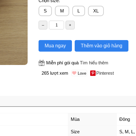
Chọn size:
S
M
L
XL
Mua ngay
Thêm vào giỏ hàng
Miễn phí gói quà
Tìm hiểu thêm
265 lượt xem
Pinterest
Mùa
Đông
Size
S
,
M
,
L
,