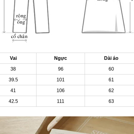
Vai
Ngực
Dài áo
38
96
60
39.5
101
61
41
106
62
42.5
111
63