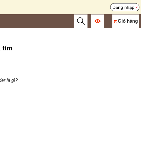
Đăng nhập
Giỏ hàng
 tím
er là gì?