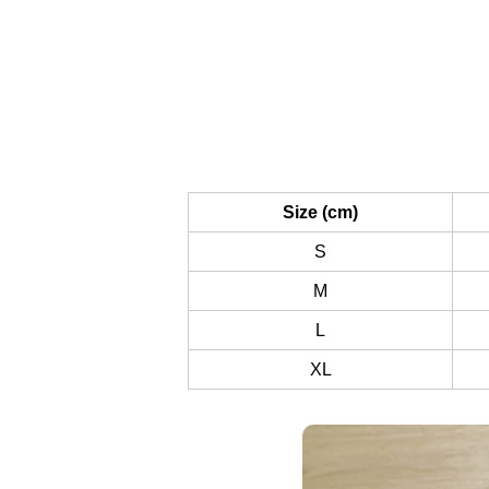
Size (cm)
S
M
L
XL