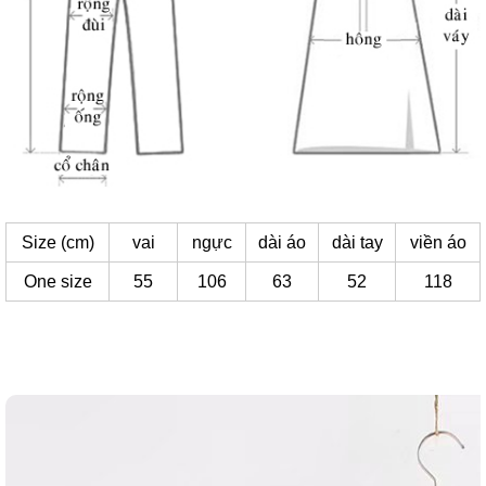
Size (cm)
vai
ngực
dài áo
dài tay
viền áo
One size
55
106
63
52
118