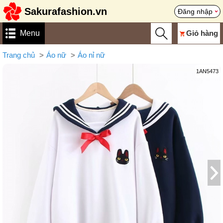
Sakurafashion.vn
Đăng nhập
Menu
Giỏ hàng
Trang chủ
Áo nữ
Áo nỉ nữ
1AN5473