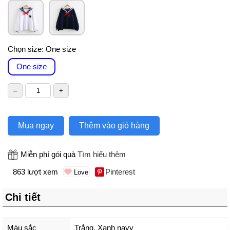
Chọn size:
One size
One size
Mua ngay
Thêm vào giỏ hàng
Miễn phí gói quà
Tìm hiểu thêm
863 lượt xem
Pinterest
Chi tiết
Màu sắc
Trắng
,
Xanh navy