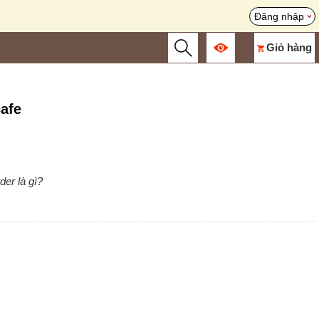
Đăng nhập
Giỏ hàng
cafe
der là gì?