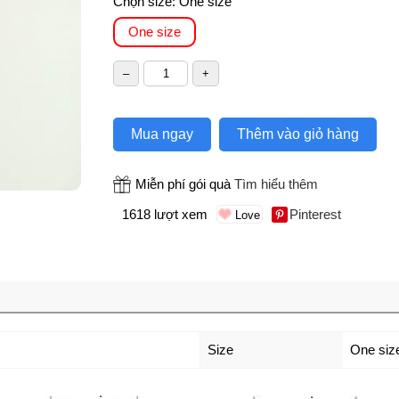
Chọn size:
One size
One size
Mua ngay
Thêm vào giỏ hàng
Miễn phí gói quà
Tìm hiểu thêm
1618 lượt xem
Pinterest
Size
One siz